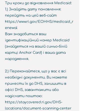
Три кроки до відновлення Medicaid:
1.) Знайдіть дату поновлення:
перейдіть на цей веб-сайт
https://www.ri.gov/EOHHS/medicaid_r
enewal
Вам знадобиться ваш
ідентифікаційний номер Medicaid
(знайдеться на вашій синьо-білій
картці Anchor Card) і ваша дата
народження.
2.) Переконайтеся, що у вас є всі
необхідні документи. Ви можете
принести їх до DHS, залишити в
офісі DHS, завантажити або
надіслати поштою:
https://staycovered.ri.gov/DHS-
locations/document-scanning-center