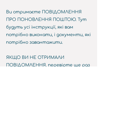
Ви отримаєте ПОВІДОМЛЕННЯ
ПРО ПОНОВЛЕННЯ ПОШТОЮ. Тут
будуть усі інструкції, які вам
потрібно виконати, і документи, які
потрібно завантажити.
ЯКЩО ВИ НЕ ОТРИМАЛИ
ПОВІДОМЛЕННЯ, перевірте ще раз
правильність адреси!!
3.) Отримайте допомогу:
скористайтеся наведеними нижче
ресурсами або зв’яжіться з нами в
Wheelhouse, щоб отримати
допомогу з процесом поновлення!
Ми хочемо, щоб ви отримували
підтримку на кожному кроці!